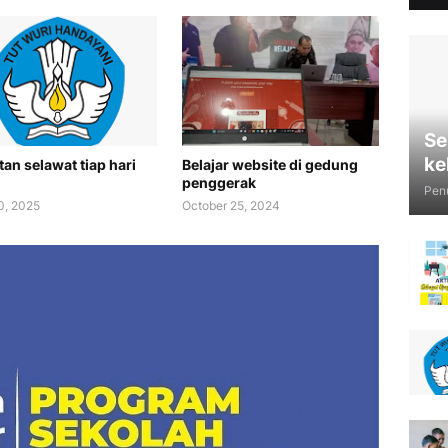
Se
ke
tan selawat tiap hari
Belajar website di gedung
penggerak
Penu
0, 2025
October 25, 2024