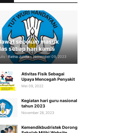
lawat sebelum masuk
las setiap hari kamis
lis :
Ratna Junita
-
November 09, 2023
Ativitas Fisik Sebagai
Upaya Mencegah Penyakit
Mei 09, 2022
Kegiatan hari guru nasional
tahun 2023
November 28, 2023
Kemendikbudristek Dorong
Sekolah Miliki Website