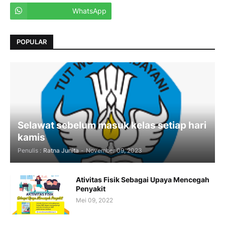
WhatsApp
POPULAR
Selawat sebelum masuk kelas setiap hari
kamis
Penulis :
Ratna Junita
-
November 09, 2023
Ativitas Fisik Sebagai Upaya Mencegah
Penyakit
Mei 09, 2022